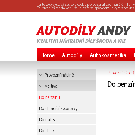
Tento web využívá soubory cookie pro personalizaci, zajištění fun
Používáním tohoto webu souhlasíte se způsobem, jakým s cookie
AUTODÍLY
ANDY
KVALITNÍ NÁHRADNÍ DÍLY ŠKODA A VAZ
Home
Autodíly
Autokosmetika
Provozní náplně
Provozní náplně
Do benzí
Aditiva
Do benzínu
Do chladící soustavy
Do nafty
Do oleje