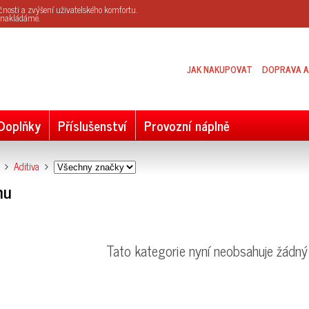
kčnosti a zvýšení uživatelského komfortu.
s nakládáme.
JAK NAKUPOVAT
DOPRAVA A
Doplňky
Příslušenství
Provozní náplně
Aditiva
nu
Tato kategorie nyní neobsahuje žádný