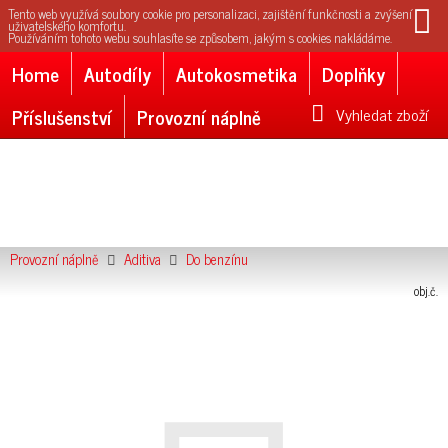
Tento web využívá soubory cookie pro personalizaci, zajištění funkčnosti a zvýšení
uživatelského komfortu.
Používáním tohoto webu souhlasíte se způsobem, jakým s cookies nakládáme.
Home
Autodíly
Autokosmetika
Doplňky
Příslušenství
Provozní náplně
Vyhledat zboží
Provozní náplně
Aditiva
Do benzínu
obj.č.