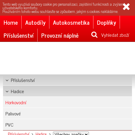
Tento web využívá soubory cookie pro personalizaci, zajištění funkčnosti a zvýšení
uživatelského komfortu.
Používáním tohoto webu souhlasíte se způsobem, jakým s cookies nakládáme.
Home
Autodíly
Autokosmetika
Doplňky
Příslušenství
Provozní náplně
Vyhledat zboží
Příslušenství
Hadice
Horkovodní
Palivové
PVC
Příslušenství
Hadice