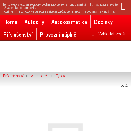
Tento web využívá soubory cookie pro personalizaci, zajištění funkčnosti a zvýšení
uživatelského komfortu.
Používáním tohoto webu souhlasíte se způsobem, jakým s cookies nakládáme.
Home
Autodíly
Autokosmetika
Doplňky
Příslušenství
Provozní náplně
Vyhledat zboží
Příslušenství
Autorohože
Typové
obj.č.