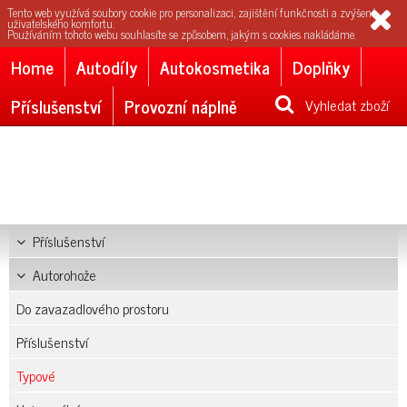
Tento web využívá soubory cookie pro personalizaci, zajištění funkčnosti a zvýšení
uživatelského komfortu.
Používáním tohoto webu souhlasíte se způsobem, jakým s cookies nakládáme.
Home
Autodíly
Autokosmetika
Doplňky
Příslušenství
Provozní náplně
Vyhledat zboží
Příslušenství
Autorohože
Do zavazadlového prostoru
Příslušenství
Typové