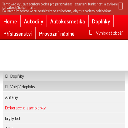
Tento web využívá soubory cookie pro personalizaci, zajištění funkčnosti a zvýšení
uživatelského komfortu.
Používáním tohoto webu souhlasíte se způsobem, jakým s cookies nakládáme.
Home
Autodíly
Autokosmetika
Doplňky
Příslušenství
Provozní náplně
Vyhledat zboží
Doplňky
Vnější doplňky
Antény
Dekorace a samolepky
kryty kol