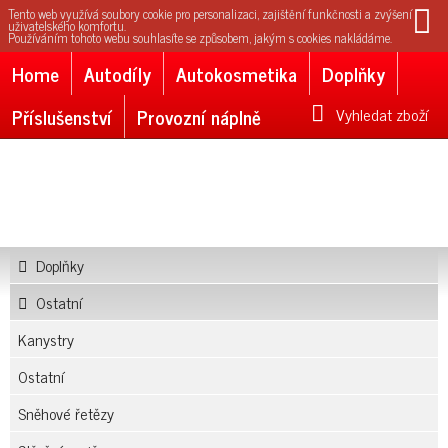
Tento web využívá soubory cookie pro personalizaci, zajištění funkčnosti a zvýšení
uživatelského komfortu.
Používáním tohoto webu souhlasíte se způsobem, jakým s cookies nakládáme.
Home
Autodíly
Autokosmetika
Doplňky
Příslušenství
Provozní náplně
Vyhledat zboží
Doplňky
Ostatní
Kanystry
Ostatní
Sněhové řetězy