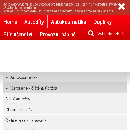
Tento web využívá soubory cookie pro personalizaci, zajištění funkčnosti a zvýšení
uživatelského komfortu.
Používáním tohoto webu souhlasíte se způsobem, jakým s cookies nakládáme.
Home
Autodíly
Autokosmetika
Doplňky
Příslušenství
Provozní náplně
Vyhledat zboží
Autokosmetika
Karoserie - čištění, údržba
Autošampóny
Chrom a hliník
Čističe a odstraňovače