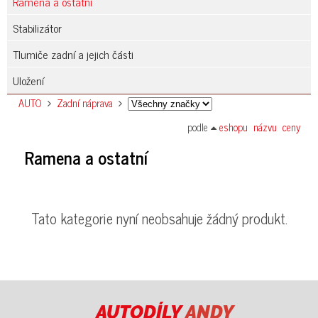
Ramena a ostatní
Stabilizátor
Tlumiče zadní a jejich části
Uložení
AUTO
Zadní náprava
podle
eshopu
názvu
ceny
Ramena a ostatní
Tato kategorie nyní neobsahuje žádný produkt.
AUTODÍLY
ANDY