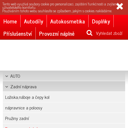
Tento web využívá soubory cookie pro personalizaci, zajištění funkčnosti a zvýšení
uživatelského komfortu.
Používáním tohoto webu souhlasíte se způsobem, jakým s cookies nakládáme.
Home
Autodíly
Autokosmetika
Doplňky
Příslušenství
Provozní náplně
Vyhledat zboží
AUTO
Zadní náprava
Ložiska,náboje a čepy kol
nápravnice a poloosy
Pružiny zadní