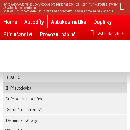
Tento web využívá soubory cookie pro personalizaci, zajištění funkčnosti a zvýšení
uživatelského komfortu.
Používáním tohoto webu souhlasíte se způsobem, jakým s cookies nakládáme.
Home
Autodíly
Autokosmetika
Doplňky
Příslušenství
Provozní náplně
Vyhledat zboží
AUTO
Převodovka
Gufera + kola a hřídele
Ostatní a diferenciál
Těsnění a náhony