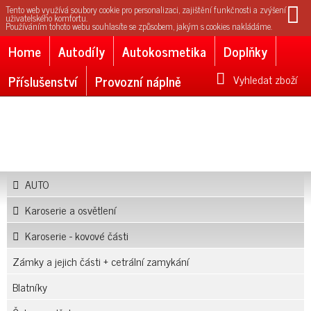
Tento web využívá soubory cookie pro personalizaci, zajištění funkčnosti a zvýšení
uživatelského komfortu.
Používáním tohoto webu souhlasíte se způsobem, jakým s cookies nakládáme.
Home
Autodíly
Autokosmetika
Doplňky
Příslušenství
Provozní náplně
Vyhledat zboží
AUTO
Karoserie a osvětlení
Karoserie - kovové části
Zámky a jejich části + cetrální zamykání
Blatníky