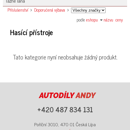
Tažné lana
Příslušenství
Doporučená výbava
podle
eshopu
názvu
ceny
Hasící přístroje
Tato kategorie nyní neobsahuje žádný produkt.
AUTODÍLY
ANDY
+420 487 834 131
Poříční 3010, 470 01 Česká Lípa