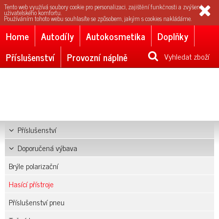
Tento web využívá soubory cookie pro personalizaci, zajištění funkčnosti a zvýšení
uživatelského komfortu.
Používáním tohoto webu souhlasíte se způsobem, jakým s cookies nakládáme.
Home
Autodíly
Autokosmetika
Doplňky
Příslušenství
Provozní náplně
Vyhledat zboží
Příslušenství
Doporučená výbava
Brýle polarizační
Hasící přístroje
Příslušenství pneu