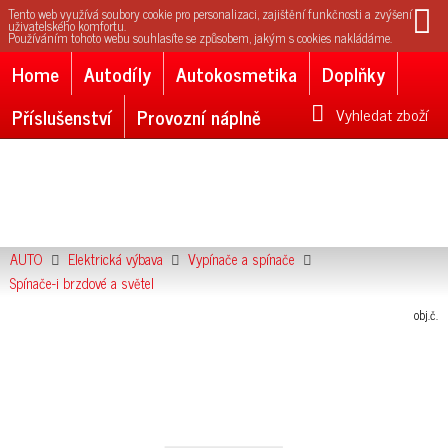
Tento web využívá soubory cookie pro personalizaci, zajištění funkčnosti a zvýšení
uživatelského komfortu.
Používáním tohoto webu souhlasíte se způsobem, jakým s cookies nakládáme.
Home
Autodíly
Autokosmetika
Doplňky
Příslušenství
Provozní náplně
Vyhledat zboží
AUTO
Elektrická výbava
Vypínače a spínače
Spínače-i brzdové a světel
obj.č.