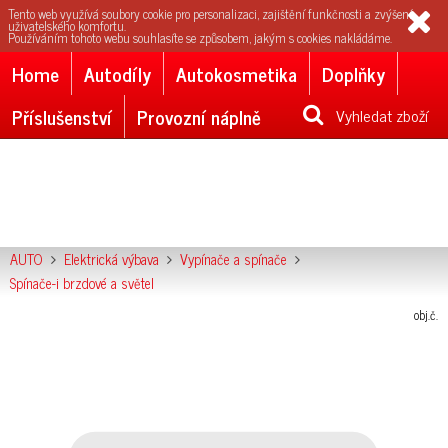
Tento web využívá soubory cookie pro personalizaci, zajištění funkčnosti a zvýšení
uživatelského komfortu.
Používáním tohoto webu souhlasíte se způsobem, jakým s cookies nakládáme.
Home
Autodíly
Autokosmetika
Doplňky
Příslušenství
Provozní náplně
Vyhledat zboží
AUTO
Elektrická výbava
Vypínače a spínače
Spínače-i brzdové a světel
obj.č.