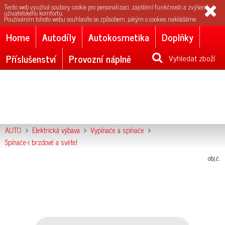
Tento web využívá soubory cookie pro personalizaci, zajištění funkčnosti a zvýšení
uživatelského komfortu.
Používáním tohoto webu souhlasíte se způsobem, jakým s cookies nakládáme.
Home
Autodíly
Autokosmetika
Doplňky
Příslušenství
Provozní náplně
Vyhledat zboží
AUTO
Elektrická výbava
Vypínače a spínače
Spínače-i brzdové a světel
obj.č.